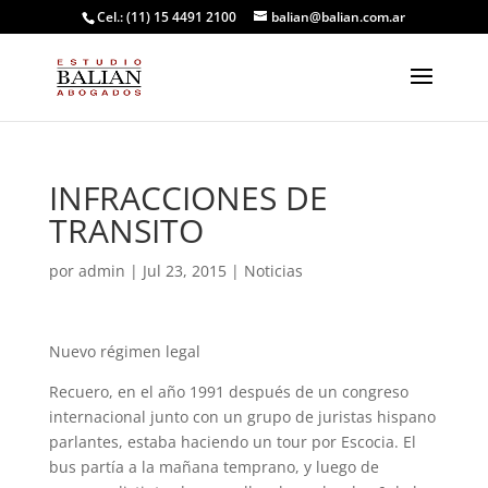
Cel.: (11) 15 4491 2100
balian@balian.com.ar
INFRACCIONES DE
TRANSITO
por
admin
|
Jul 23, 2015
|
Noticias
Nuevo régimen legal
Recuero, en el año 1991 después de un congreso
internacional junto con un grupo de juristas hispano
parlantes, estaba haciendo un tour por Escocia. El
bus partía a la mañana temprano, y luego de